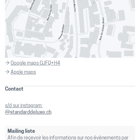
→
Google maps GJFQ+H4
→
Apple maps
Contact
s/d sur instagram:
@standarddeluxe.ch
Mailing liste
Afin de reçevoir les informations sur nos évènements par