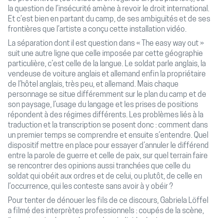
la question de l’insécurité amène à revoir le droit international.
Et c’est bien en partant du camp, de ses ambiguïtés et de ses
frontières que l’artiste a conçu cette installation vidéo.
La séparation dont il est question dans « The easy way out »
suit une autre ligne que celle imposée par cette géographie
particulière, c’est celle de la langue. Le soldat parle anglais, la
vendeuse de voiture anglais et allemand enfin la propriétaire
de l’hôtel anglais, très peu, et allemand. Mais chaque
personnage se situe différemment sur le plan du camp et de
son paysage, l’usage du langage et les prises de positions
répondent à des régimes différents. Les problèmes liés à la
traduction et la transcription se posent donc : comment dans
un premier temps se comprendre et ensuite s’entendre. Quel
dispositif mettre en place pour essayer d’annuler le différend
entre la parole de guerre et celle de paix, sur quel terrain faire
se rencontrer des opinions aussi tranchées que celle du
soldat qui obéit aux ordres et de celui, ou plutôt, de celle en
l’occurrence, qui les conteste sans avoir à y obéir ?
Pour tenter de dénouer les fils de ce discours, Gabriela Löffel
a filmé des interprètes professionnels : coupés de la scène,