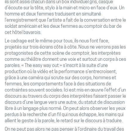
ils sont assis chacun dans un box individuel gris, casque
d’écoute sur la tête, stylo à la main et micro en face d’eux. Un
homme et deux femmes traduisent en simultané
l’enregistrement que l’artiste a fait de la conversation entre le
soldat américain et les deux femmes au comptoir du bar de
cet hôtel bavarois.
Le cadrage est le même pour tous, ils nous font face,
projetés sur trois écrans côte à côte. Nous ne verrons pas les
protagonistes de cette scène de comptoir, les interprètes
comme au théâtre donnent une voix et surtout un corps à ces
paroles. « The easy way out » s’inscrit à la suite d’une
production où la vidéo et la performance s’entrecroisent,
grâce à une caméra qui scrute sur des corps, hommes et
femmes, les comportements face à des situations de
contraintes souvent sociales. Ici est mis en œuvre l’effet d’un
discours au travers du corps des interprètes faisant passer le
discours d’une langue vers une autre, du statut de discussion
libre à un langage plus normé. On peut alors observer les yeux
perdus à la recherche d’un fil qui nous échappe, les mains qui
allient le geste à la parole, le retard sur le discours à traduire.
On ne peut pas alors ne pas penser à l’ordinaire du travail des