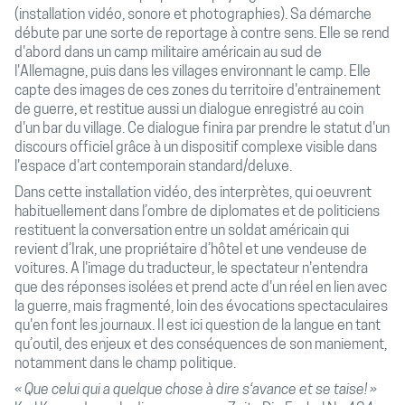
(installation vidéo, sonore et photographies). Sa démarche
débute par une sorte de reportage à contre sens. Elle se rend
d'abord dans un camp militaire américain au sud de
l'Allemagne, puis dans les villages environnant le camp. Elle
capte des images de ces zones du territoire d'entrainement
de guerre, et restitue aussi un dialogue enregistré au coin
d'un bar du village. Ce dialogue finira par prendre le statut d'un
discours officiel grâce à un dispositif complexe visible dans
l'espace d'art contemporain standard/deluxe.
Dans cette installation vidéo, des interprètes, qui oeuvrent
habituellement dans l’ombre de diplomates et de politiciens
restituent la conversation entre un soldat américain qui
revient d’Irak, une propriétaire d’hôtel et une vendeuse de
voitures. A l'image du traducteur, le spectateur n'entendra
que des réponses isolées et prend acte d'un réel en lien avec
la guerre, mais fragmenté, loin des évocations spectaculaires
qu'en font les journaux. Il est ici question de la langue en tant
qu’outil, des enjeux et des conséquences de son maniement,
notamment dans le champ politique.
« Que celui qui a quelque chose à dire s‘avance et se taise! »