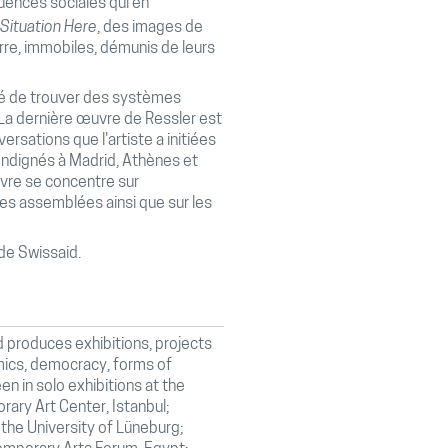
ences sociales qui en
Situation Here
, des images de
rre, immobiles, démunis de leurs
ité de trouver des systèmes
n. La dernière œuvre de Ressler est
rsations que l'artiste a initiées
ndignés à Madrid, Athènes et
uvre se concentre sur
 des assemblées ainsi que sur les
de Swissaid.
d produces exhibitions, projects
omics, democracy, forms of
en in solo exhibitions at the
ary Art Center, Istanbul;
he University of Lüneburg;