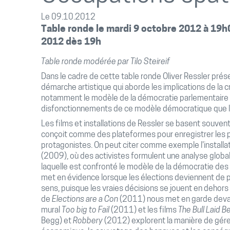
Le 09.10.2012
Table ronde le mardi 9 octobre 2012 à 19h
2012 dès 19h
Table ronde modérée par Tilo Steireif
Dans le cadre de cette table ronde Oliver Ressler pré
démarche artistique qui aborde les implications de la
notamment le modèle de la démocratie parlementaire 
disfonctionnements de ce modèle démocratique que la
Les films et installations de Ressler se basent souvent 
conçoit comme des plateformes pour enregistrer les
protagonistes. On peut citer comme exemple l'installa
(2009), où des activistes formulent une analyse global
laquelle est confronté le modèle de la démocratie des
met en évidence lorsque les élections deviennent de pl
sens, puisque les vraies décisions se jouent en dehors
de
Elections are a Con
(2011) nous met en garde devan
mural
Too big to Fail
(2011) et les films
The Bull Laid B
Begg) et
Robbery
(2012) explorent la manière de gérer 