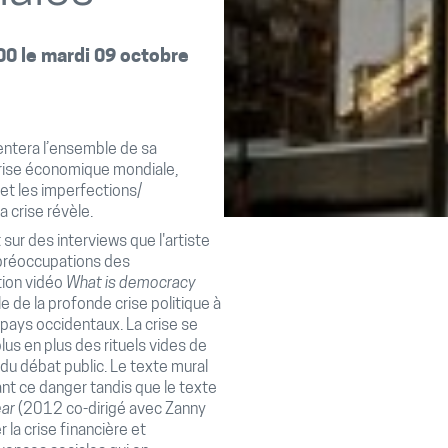
00 le mardi 09 octobre
sentera l’ensemble de sa
 crise économique mondiale,
et les imperfections/
 crise révèle.
sur des interviews que l'artiste
 préoccupations des
tion vidéo
What is democracy
e de la profonde crise politique à
 pays occidentaux. La crise se
us en plus des rituels vides de
 du débat public. Le texte mural
t ce danger tandis que le texte
ear
(2012 co-dirigé avec Zanny
la crise financière et