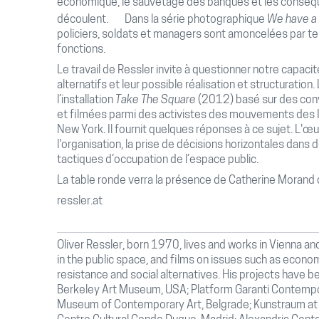
économique, le sauvetage des banques et les conséqu
découlent. Dans la série photographique
We have a 
policiers, soldats et managers sont amoncelées par te
fonctions.
Le travail de Ressler invite à questionner notre capac
alternatifs et leur possible réalisation et structuratio
l’installation
Take The Square
(2012) basé sur des conve
et filmées parmi des activistes des mouvements des I
New York. Il fournit quelques réponses à ce sujet. L'œ
l'organisation, la prise de décisions horizontales dans
tactiques d’occupation de l’espace public.
La table ronde verra la présence de Catherine Morand 
ressler.at
Oliver Ressler, born 1970, lives and works in Vienna an
in the public space, and films on issues such as econ
resistance and social alternatives. His projects have be
Berkeley Art Museum, USA; Platform Garanti Contempor
Museum of Contemporary Art, Belgrade; Kunstraum at t