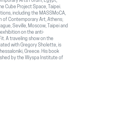
emporary Arts Forum, Egypt;
he Cube Project Space, Taipei.
bitions, including the MASSMoCA,
um of Contemporary Art, Athens;
ague, Seville, Moscow, Taipei and
exhibition on the anti-
t. A traveling show on the
urated with Gregory Sholette, is
Thessaloniki, Greece. His book
ished by the Wyspa Institute of