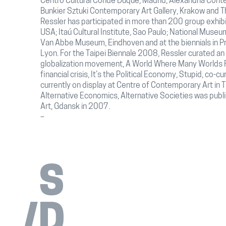
Centro Cultural Conde Duque, Madrid; Alexandria Cont
Bunkier Sztuki Contemporary Art Gallery, Krakow and T
Ressler has participated in more than 200 group exhi
USA; Itaú Cultural Institute, Sao Paulo; National Muse
Van Abbe Museum, Eindhoven and at the biennials in Pr
Lyon. For the Taipei Biennale 2008, Ressler curated an 
globalization movement, A World Where Many Worlds Fi
financial crisis, It’s the Political Economy, Stupid, co-c
currently on display at Centre of Contemporary Art in 
Alternative Economics, Alternative Societies was publ
Art, Gdansk in 2007.