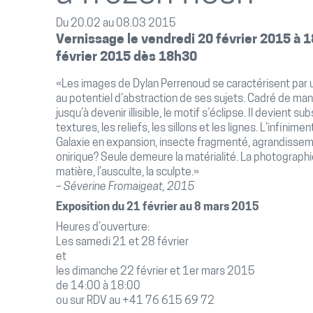
Du 20.02 au 08.03 2015
Vernissage le vendredi 20 février 2015 à 1
février 2015 dès 18h
30
«Les images de Dylan Perrenoud se caractérisent par u
au potentiel d’abstraction de ses sujets. Cadré de man
jusqu’à devenir illisible, le motif s’éclipse. Il devient s
textures, les reliefs, les sillons et les lignes. L’infiniment
Galaxie en expansion, insecte fragmenté, agrandissem
onirique? Seule demeure la matérialité. La photographie 
matière, l’ausculte, la sculpte.»
– Séverine Fromaigeat, 2015
Exposition du 21 février au 8 mars 2015
Heures d’ouverture:
Les samedi 21 et 28 février
et
les dimanche 22 février et 1er mars 2015
de 14:00 à 18:00
ou sur RDV au +41 76 615 69 72