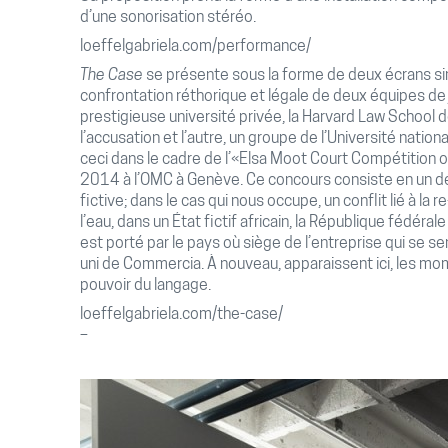
d’une sonorisation stéréo.
loeffelgabriela.com/performance/
The Case
se présente sous la forme de deux écrans si
confrontation réthorique et légale de deux équipes de j
prestigieuse université privée, la Harvard Law School
l’accusation et l’autre, un groupe de l’Université natio
ceci dans le cadre de l’«Elsa Moot Court Compétition 
2014 à l’OMC à Genève. Ce concours consiste en un déb
fictive; dans le cas qui nous occupe, un conflit lié à la
l’eau, dans un État fictif africain, la République fédérale
est porté par le pays où siège de l’entreprise qui se s
uni de Commercia. À nouveau, apparaissent ici, les mom
pouvoir du langage.
loeffelgabriela.com/the-case/