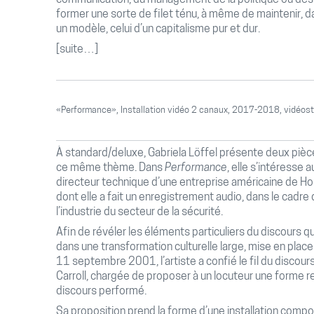
communication, du management de la politique ou des
former une sorte de filet ténu, à même de maintenir, da
un modèle, celui d’un capitalisme pur et dur.
[suite…]
«Performance», Installation vidéo 2 canaux, 2017-2018, vidéosti
À standard/deluxe, Gabriela Löffel présente deux pièc
ce même thème. Dans
Performance
, elle s’intéresse
directeur technique d’une entreprise américaine de Ho
dont elle a fait un enregistrement audio, dans le cadre
l’industrie du secteur de la sécurité.
Afin de révéler les éléments particuliers du discours qui
dans une transformation culturelle large, mise en place
11 septembre 2001, l’artiste a confié le fil du discour
Carroll, chargée de proposer à un locuteur une forme r
discours performé.
Sa proposition prend la forme d’une installation comp