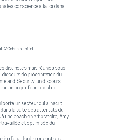
 sciences convergent pour
ns les consciences, la foi dans
ll ©Gabriela Löffel
es distinctes mais réunies sous
 au discours de présentation du
meland-Security, un discours
 d’un salon professionnel de
 porte un secteur qui s’inscrit
 dans la suite des attentats du
s à une coach en art oratoire, Amy
etravaillée et optimisée du
osée d’une double projection et