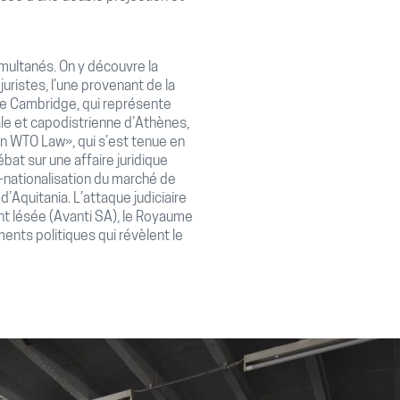
multanés. On y découvre la
uristes, l’une provenant de la
 de Cambridge, qui représente
nale et capodistrienne d’Athènes,
on WTO Law», qui s’est tenue en
at sur une affaire juridique
 re-nationalisation du marché de
 d’Aquitania. L’attaque judiciaire
ent lésée (Avanti SA), le Royaume
ents politiques qui révèlent le