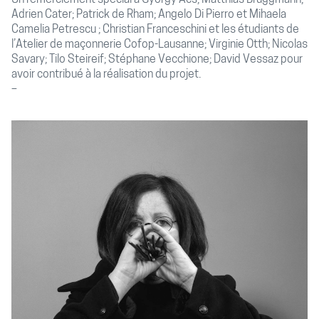
Adrien Cater; Patrick de Rham; Angelo Di Pierro et Mihaela
Camelia Petrescu ; Christian Franceschini et les étudiants de
l’Atelier de maçonnerie Cofop-Lausanne; Virginie Otth; Nicolas
Savary; Tilo Steireif; Stéphane Vecchione; David Vessaz pour
avoir contribué à la réalisation du projet.