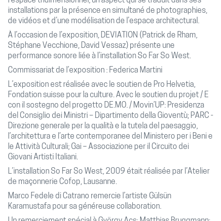
l’espace tridimensionnel, un aspect qui se traduit dans ses
installations par la présence en simultané de photographies,
de vidéos et d’une modélisation de l’espace architectural.
À l’occasion de l’exposition, DEVIATION (Patrick de Rham,
Stéphane Vecchione, David Vessaz) présente une
performance sonore liée à l’installation So Far So West.
Commissariat de l’exposition : Federica Martini
L’exposition est réalisée avec le soutien de Pro Helvetia,
Fondation suisse pour la culture. Avec le soutien du projet / E
con il sostegno del progetto DE.MO. / Movin’UP: Presidenza
del Consiglio dei Ministri – Dipartimento della Gioventù; PARC -
Direzione generale per la qualità e la tutela del paesaggio,
l’architettura e l’arte contemporanee del Ministero per i Beni e
le Attività Culturali; Gai – Associazione per il Circuito dei
Giovani Artisti Italiani.
L’installation So Far So West, 2009 était réalisée par l’Atelier
de maçonnerie Cofop, Lausanne.
Marco Fedele di Catrano remercie l’artiste Gülsün
Karamustafa pour sa généreuse collaboration.
Un remerciement spécial à György Acs; Matthias Bruggmann;