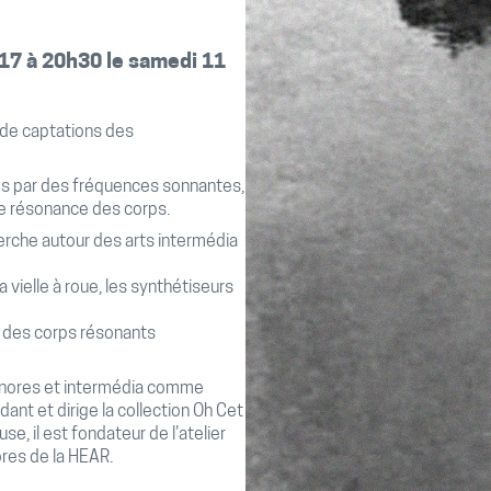
17 à 20h30 le samedi 11
r de captations des
iées par des fréquences sonnantes,
 de résonance des corps.
erche autour des arts intermédia
a vielle à roue, les synthétiseurs
n des corps résonants
sonores et intermédia comme
t et dirige la collection Oh Cet
, il est fondateur de l'atelier
ores de la HEAR.