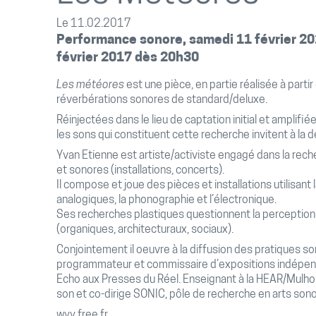
Le 11.02.2017
Performance sonore, samedi 11 février 20
février 2017 dès 20h
30
Les météores
est une pièce, en partie réalisée à parti
réverbérations sonores de standard/deluxe.
Réinjectées dans le lieu de captation initial et amplif
les sons qui constituent cette recherche invitent à la
Yvan Etienne est artiste/activiste engagé dans la rech
et sonores (installations, concerts).
Il compose et joue des pièces et installations utilisant l
analogiques, la phonographie et l’électronique.
Ses recherches plastiques questionnent la perceptio
(organiques, architecturaux, sociaux).
Conjointement il oeuvre à la diffusion des pratiques 
programmateur et commissaire d’expositions indépendan
Echo aux Presses du Réel. Enseignant à la HEAR/Mulhouse
son et co-dirige SONIC, pôle de recherche en arts son
wyy.free.fr