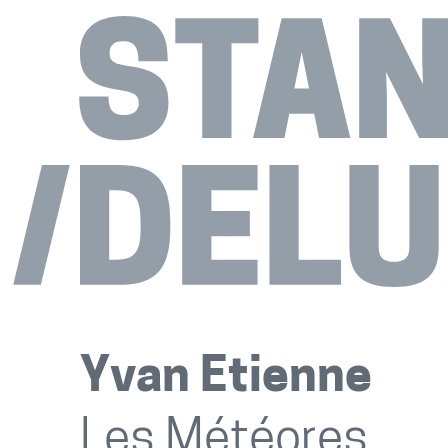
Yvan Etienne
Les Météores