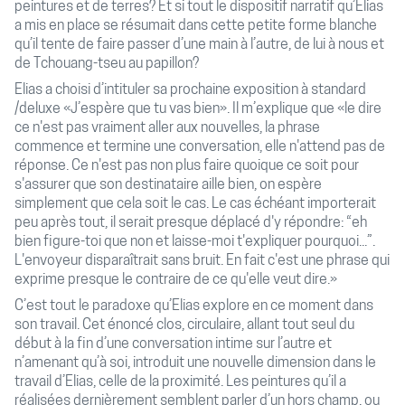
peintures et de terres? Et si tout le dispositif narratif qu’Elias
a mis en place se résumait dans cette petite forme blanche
qu’il tente de faire passer d’une main à l’autre, de lui à nous et
de Tchouang-tseu au papillon?
Elias a choisi d’intituler sa prochaine exposition à standard
/deluxe «J’espère que tu vas bien». Il m’explique que «le dire
ce n'est pas vraiment aller aux nouvelles, la phrase
commence et termine une conversation, elle n'attend pas de
réponse. Ce n'est pas non plus faire quoique ce soit pour
s'assurer que son destinataire aille bien, on espère
simplement que cela soit le cas. Le cas échéant importerait
peu après tout, il serait presque déplacé d'y répondre: “eh
bien figure-toi que non et laisse-moi t'expliquer pourquoi...”.
L'envoyeur disparaîtrait sans bruit. En fait c'est une phrase qui
exprime presque le contraire de ce qu'elle veut dire.»
C’est tout le paradoxe qu’Elias explore en ce moment dans
son travail. Cet énoncé clos, circulaire, allant tout seul du
début à la fin d’une conversation intime sur l’autre et
n’amenant qu’à soi, introduit une nouvelle dimension dans le
travail d’Elias, celle de la proximité. Les peintures qu’il a
réalisées dernièrement semblent parler d’un hors champ, ou