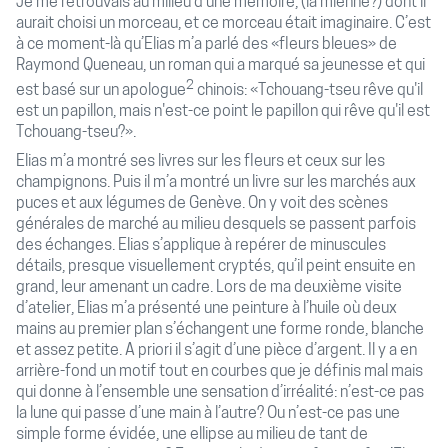
Je me retrouvais au milieu d’une mémoire, (la mienne?) dont il
aurait choisi un morceau, et ce morceau était imaginaire. C’est
à ce moment-là qu’Elias m’a parlé des «fleurs bleues» de
Raymond Queneau, un roman qui a marqué sa jeunesse et qui
2
est basé sur un apologue
chinois: «Tchouang-tseu rêve qu'il
est un papillon, mais n'est-ce point le papillon qui rêve qu'il est
Tchouang-tseu?».
Elias m’a montré ses livres sur les fleurs et ceux sur les
champignons. Puis il m’a montré un livre sur les marchés aux
puces et aux légumes de Genève. On y voit des scènes
générales de marché au milieu desquels se passent parfois
des échanges. Elias s’applique à repérer de minuscules
détails, presque visuellement cryptés, qu’il peint ensuite en
grand, leur amenant un cadre. Lors de ma deuxième visite
d’atelier, Elias m’a présenté une peinture à l’huile où deux
mains au premier plan s’échangent une forme ronde, blanche
et assez petite. A priori il s’agit d’une pièce d’argent. Il y a en
arrière-fond un motif tout en courbes que je définis mal mais
qui donne à l’ensemble une sensation d’irréalité: n’est-ce pas
la lune qui passe d’une main à l’autre? Ou n’est-ce pas une
simple forme évidée, une ellipse au milieu de tant de