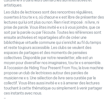
culturel·le·x·s dans leurs démarches administratives et
artistiques.
Les clubs de lectricexs sont des rencontres régulières,
ouvertes à tou·te·x·s, où chacun·e·x est libre de présenter des
lectures qui lui ont plus ou non. Rien n’est imposé : ni livre, ni
prise de parole. Vous êtes invité·e·x·s à vous joindre, que ce
soit par la parole ou par l’écoute. Toutes les références sont
ensuite archivées et repartagées afin de créer une
bibliothèque virtuelle commune qui s’enrichit au fil du temps
et reste toujours accessible. Les clubs se veulent des
espaces de partages et des moments de pensées
collectives. Disponible par notre newsletter, elle est un
moyen pour diversifier nos imaginaires, tou·te·x·s ensemble.
A l’occasion de Hiding Your Present From You, la love machine
propose un club de lectricexs autour des paroles de
musicien·ne·x·s. Une sélection de livre sera curatée par le
collectif. Vous êtes aussi invité·e·x·s à amener des lectures
touchant à cette thématique ou simplement à venir partager
ces instants avec nous.