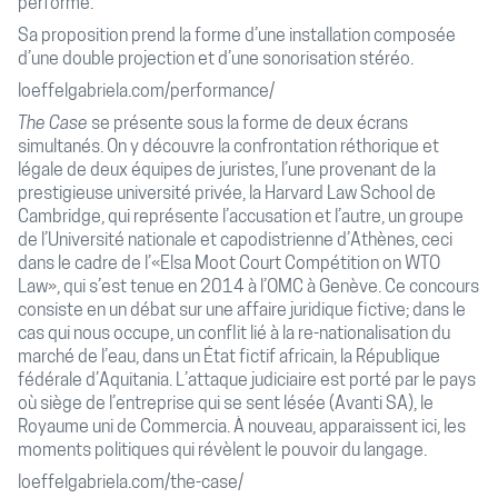
performé.
Sa proposition prend la forme d’une installation composée
d’une double projection et d’une sonorisation stéréo.
loeffelgabriela.com/performance/
The Case
se présente sous la forme de deux écrans
simultanés. On y découvre la confrontation réthorique et
légale de deux équipes de juristes, l’une provenant de la
prestigieuse université privée, la Harvard Law School de
Cambridge, qui représente l’accusation et l’autre, un groupe
de l’Université nationale et capodistrienne d’Athènes, ceci
dans le cadre de l’«Elsa Moot Court Compétition on WTO
Law», qui s’est tenue en 2014 à l’OMC à Genève. Ce concours
consiste en un débat sur une affaire juridique fictive; dans le
cas qui nous occupe, un conflit lié à la re-nationalisation du
marché de l’eau, dans un État fictif africain, la République
fédérale d’Aquitania. L’attaque judiciaire est porté par le pays
où siège de l’entreprise qui se sent lésée (Avanti SA), le
Royaume uni de Commercia. À nouveau, apparaissent ici, les
moments politiques qui révèlent le pouvoir du langage.
loeffelgabriela.com/the-case/