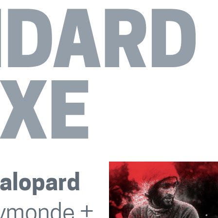
Salopard
aymonde +