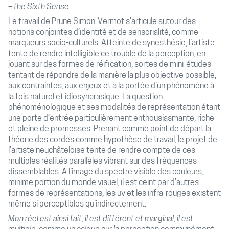
– the Sixth Sense
Le travail de Prune Simon-Vermot s’articule autour des
notions conjointes d’identité et de sensorialité, comme
marqueurs socio-culturels. Atteinte de synesthésie, l’artiste
tente de rendre intelligible ce trouble de la perception, en
jouant sur des formes de réification, sortes de mini-études
tentant de répondre de la manière la plus objective possible,
aux contraintes, aux enjeux et à la portée d’un phénomène à
la fois naturel et idiosyncrasique. La question
phénoménologique et ses modalités de représentation étant
une porte d’entrée particulièrement enthousiasmante, riche
et pleine de promesses. Prenant comme point de départ la
théorie des cordes comme hypothèse de travail, le projet de
l’artiste neuchâteloise tente de rendre compte de ces
multiples réalités parallèles vibrant sur des fréquences
dissemblables. A l’image du spectre visible des couleurs,
minime portion du monde visuel, il est ceint par d’autres
formes de représentations, les uv et les infra-rouges existent
même si perceptibles qu’indirectement.
Mon réel est ainsi fait, il est différent et marginal, il est