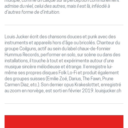
multiple, comme un calque sur la perception communément
admise du réel, celui des autres, mais il est là, inféodé à
d’autres forme de d’intuition.
Louis Jucker écrit des chansons douces et punk avec des
instruments et appareils hors d'âge ou bricolés. Chanteur du
groupe Coilguns, actif au sein du label chaux-de-fonnier
Hummus Records, performer en solo, sur scène ou dans des
installations, il touche à tout et expérimente autour d'une
musique sincère mélodieuse et étrange. Il enregistre lui-
même ses propres disques Folk Lo-Fi et produit également
des groupes suisses (Emilie Zoé, Darius, The Fawn, Prune
Carmen Diaz, etc.). Son dernier opus Krakeslottet, enregistré
au zoom en norvège, est sorti en février 2019.
louisjucker.ch