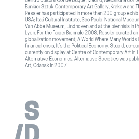
Centro Cultural Conde Duque, Madrid; Alexandria Cont
Bunkier Sztuki Contemporary Art Gallery, Krakow and T
Ressler has participated in more than 200 group exhi
USA; Itaú Cultural Institute, Sao Paulo; National Muse
Van Abbe Museum, Eindhoven and at the biennials in Pr
Lyon. For the Taipei Biennale 2008, Ressler curated an 
globalization movement, A World Where Many Worlds Fi
financial crisis, It’s the Political Economy, Stupid, co-c
currently on display at Centre of Contemporary Art in 
Alternative Economics, Alternative Societies was publ
Art, Gdansk in 2007.