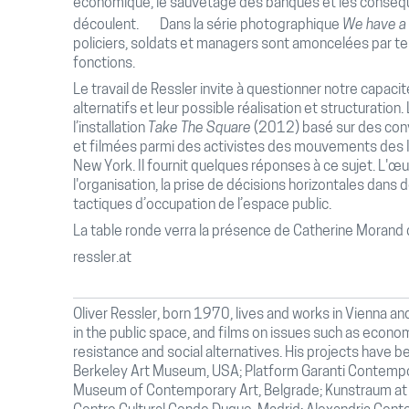
économique, le sauvetage des banques et les conséqu
découlent. Dans la série photographique
We have a 
policiers, soldats et managers sont amoncelées par te
fonctions.
Le travail de Ressler invite à questionner notre capac
alternatifs et leur possible réalisation et structuratio
l’installation
Take The Square
(2012) basé sur des conve
et filmées parmi des activistes des mouvements des I
New York. Il fournit quelques réponses à ce sujet. L'œ
l'organisation, la prise de décisions horizontales dans
tactiques d’occupation de l’espace public.
La table ronde verra la présence de Catherine Morand 
ressler.at
Oliver Ressler, born 1970, lives and works in Vienna an
in the public space, and films on issues such as econ
resistance and social alternatives. His projects have be
Berkeley Art Museum, USA; Platform Garanti Contempor
Museum of Contemporary Art, Belgrade; Kunstraum at t