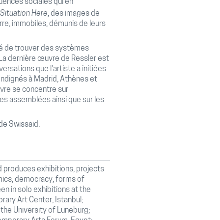
ences sociales qui en
Situation Here
, des images de
rre, immobiles, démunis de leurs
ité de trouver des systèmes
n. La dernière œuvre de Ressler est
rsations que l'artiste a initiées
ndignés à Madrid, Athènes et
uvre se concentre sur
 des assemblées ainsi que sur les
de Swissaid.
d produces exhibitions, projects
omics, democracy, forms of
en in solo exhibitions at the
ary Art Center, Istanbul;
he University of Lüneburg;