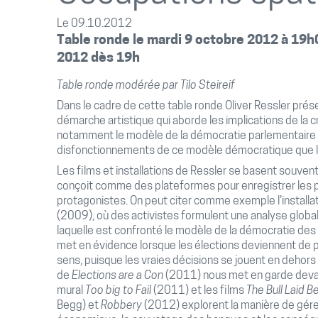
Le 09.10.2012
Table ronde le mardi 9 octobre 2012 à 19h
2012 dès 19h
Table ronde modérée par Tilo Steireif
Dans le cadre de cette table ronde Oliver Ressler pré
démarche artistique qui aborde les implications de la
notamment le modèle de la démocratie parlementaire 
disfonctionnements de ce modèle démocratique que la
Les films et installations de Ressler se basent souvent 
conçoit comme des plateformes pour enregistrer les
protagonistes. On peut citer comme exemple l'installa
(2009), où des activistes formulent une analyse global
laquelle est confronté le modèle de la démocratie des
met en évidence lorsque les élections deviennent de pl
sens, puisque les vraies décisions se jouent en dehors
de
Elections are a Con
(2011) nous met en garde devan
mural
Too big to Fail
(2011) et les films
The Bull Laid B
Begg) et
Robbery
(2012) explorent la manière de gérer 