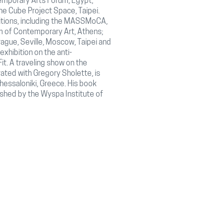
emporary Arts Forum, Egypt;
he Cube Project Space, Taipei.
bitions, including the MASSMoCA,
um of Contemporary Art, Athens;
ague, Seville, Moscow, Taipei and
exhibition on the anti-
t. A traveling show on the
urated with Gregory Sholette, is
Thessaloniki, Greece. His book
ished by the Wyspa Institute of