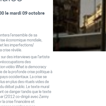
00 le mardi 09 octobre
sentera l’ensemble de sa
 crise économique mondiale,
et les imperfections/
 crise révèle.
sur des interviews que l'artiste
 préoccupations des
tion vidéo
What is democracy
e de la profonde crise politique à
 pays occidentaux. La crise se
us en plus des rituels vides de
 du débat public. Le texte mural
t ce danger tandis que le texte
ear
(2012 co-dirigé avec Zanny
la crise financière et