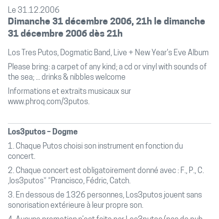
Le 31.12.2006
Dimanche 31 décembre 2006, 21h le dimanche
31 décembre 2006 dès 21h
Los Tres Putos, Dogmatic Band, Live + New Year's Eve Album
Please bring: a carpet of any kind; a cd or vinyl with sounds of
the sea; ... drinks & nibbles welcome
Informations et extraits musicaux sur
www.phroq.com/3putos
.
Los3putos – Dogme
1. Chaque Putos choisi son instrument en fonction du
concert.
2. Chaque concert est obligatoirement donné avec : F., P., C.
,los3putos* *Prancisco, Fédric, Catch.
3. En dessous de 1326 personnes, Los3putos jouent sans
sonorisation extérieure à leur propre son.