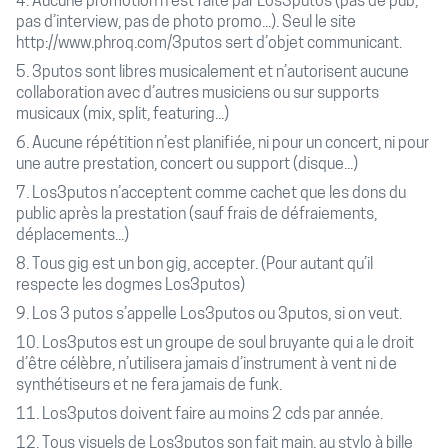
4. Aucune promotion n’est faite par Los3putos (pas de pub,
pas d’interview, pas de photo promo...). Seul le site
http://www.phroq.com/3putos sert d’objet communicant.
5. 3putos sont libres musicalement et n’autorisent aucune
collaboration avec d’autres musiciens ou sur supports
musicaux (mix, split, featuring...)
6. Aucune répétition n’est planifiée, ni pour un concert, ni pour
une autre prestation, concert ou support (disque...)
7. Los3putos n’acceptent comme cachet que les dons du
public après la prestation (sauf frais de défraiements,
déplacements...)
8. Tous gig est un bon gig, accepter. (Pour autant qu’il
respecte les dogmes Los3putos)
9. Los 3 putos s’appelle Los3putos ou 3putos, si on veut.
10. Los3putos est un groupe de soul bruyante qui a le droit
d’être célèbre, n’utilisera jamais d’instrument à vent ni de
synthétiseurs et ne fera jamais de funk.
11. Los3putos doivent faire au moins 2 cds par année.
12. Tous visuels de Los3putos son fait main, au stylo à bille