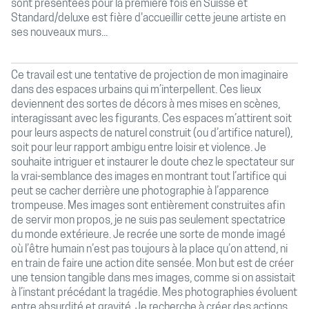
sont présentées pour la première fois en Suisse et
Standard/deluxe est fière d'accueillir cette jeune artiste en
ses nouveaux murs...
Ce travail est une tentative de projection de mon imaginaire
dans des espaces urbains qui m’interpellent. Ces lieux
deviennent des sortes de décors à mes mises en scènes,
interagissant avec les figurants. Ces espaces m’attirent soit
pour leurs aspects de naturel construit (ou d’artifice naturel),
soit pour leur rapport ambigu entre loisir et violence. Je
souhaite intriguer et instaurer le doute chez le spectateur sur
la vrai-semblance des images en montrant tout l’artifice qui
peut se cacher derrière une photographie à l’apparence
trompeuse. Mes images sont entièrement construites afin
de servir mon propos, je ne suis pas seulement spectatrice
du monde extérieure. Je recrée une sorte de monde imagé
où l’être humain n’est pas toujours à la place qu’on attend, ni
en train de faire une action dite sensée. Mon but est de créer
une tension tangible dans mes images, comme si on assistait
à l’instant précédant la tragédie. Mes photographies évoluent
entre absurdité et gravité. Je recherche à créer des actions