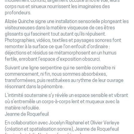
mouvement continu, largement occulté à notre vue, leurs
corps nus et sinueux nourrissent les imaginaires des
profondeurs.
Alizée Quinche signe une installation sensorielle plongeant les
visiteurxeuses dans la matière visqueuse de ces êtres
glissants qui fascinent tout autant qu’ils répulsent.
Photographies, vidéos, textiles et paysages sonores font
remonter à la surface ce que l'on enfouit d'ordinaire :
déjections et résidus se métamorphosent en un humus
fertile, enrobant l’espace d’exposition obscurci.
Suivant une ligne serpentine qui ne semble connaître ni
commencement, ni fin, nous sommes absorbéxes,
transforméxes, puis restituéxes au rythme de leur ouvrage
résonnant dans la pénombre.
L’intimité souterraine s’y révèle un espace sensible et vibrant
où s’entremêle un corps-à-corps lent et muqueux avec la
matière refoulée.
Jeanne de Roquefeuil
En collaboration avec Jocelyn Raphanel et Olivier Verleye
(création et spatialisation sonore), Jeanne de Roquefeuil