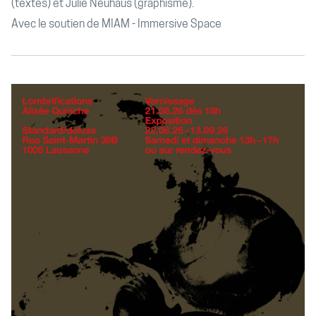
(textes) et Julie Neuhaus (graphisme).
Avec le soutien de MIAM - Immersive Space